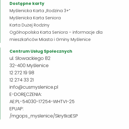
Dostępne karty
Myślenicka Karta „Rodzina 3+”
Myślenicka Karta Seniora
Karta Dużej Rodziny
Ogólnopolska Karta Seniora – informacje dla
mieszkańców Miasta i Gminy Myślenice
Centrum Usług Społecznych
ul. Słowackiego 82
32-400 Myślenice
12 272 19 98
12 274 33 21
info@cusmyslenice.pl
E-DORĘCZENIA:
AE:PL-54030-17254-WHTVI-25
EPUAP:
/mgops_myslenice/SkrytkaESP