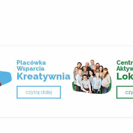
Placówka
Cent
Wsparcia
Akty
Kreatywnia
Lok
czytaj dalej
czy