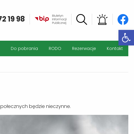
72 19 98
Otwórz
Do pobrania
RODO
Rezerwacje
Kontakt
g Społecznych będzie nieczynne.