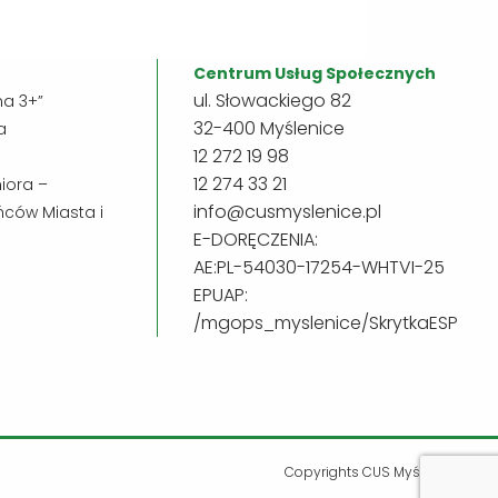
Centrum Usług Społecznych
ul. Słowackiego 82
na 3+”
32-400 Myślenice
a
12 272 19 98
12 274 33 21
iora –
info@cusmyslenice.pl
ńców Miasta i
E-DORĘCZENIA:
AE:PL-54030-17254-WHTVI-25
EPUAP:
/mgops_myslenice/SkrytkaESP
Copyrights CUS Myślenice 2026