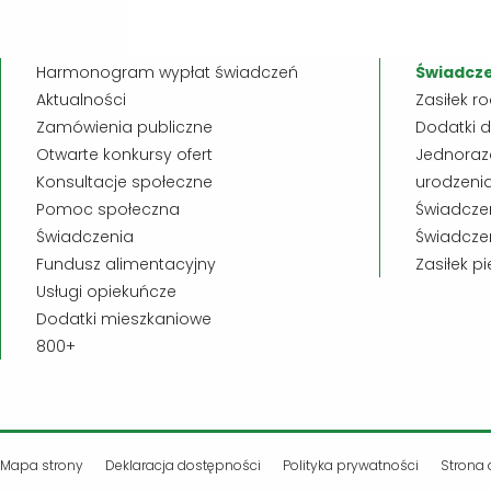
Harmonogram wypłat świadczeń
Świadcze
Aktualności
Zasiłek r
Zamówienia publiczne
Dodatki d
Otwarte konkursy ofert
Jednoraz
Konsultacje społeczne
urodzenia
Pomoc społeczna
Świadczen
Świadczenia
Świadczen
Fundusz alimentacyjny
Zasiłek p
Usługi opiekuńcze
Dodatki mieszkaniowe
800+
Mapa strony
Deklaracja dostępności
Polityka prywatności
Strona 