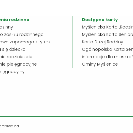
nia rodzinne
Dostępne karty
odzinny
Myślenicka Karta „Rodzi
o zasiłku rodzinnego
Myślenicka Karta Senior
owa zapomoga z tytułu
Karta Dużej Rodziny
 się dziecka
Ogólnopolska Karta Sen
ie rodzicielskie
informacje dla mieszka
ie pielęgnacyjne
Gminy Myślenice
ielęgnacyjny
archiwalna