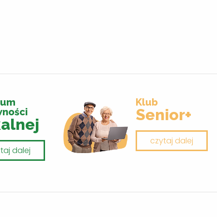
rum
Klub
Senior+
wności
alnej
czytaj dalej
taj dalej