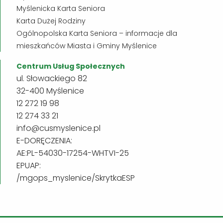
Myślenicka Karta Seniora
Karta Dużej Rodziny
Ogólnopolska Karta Seniora – informacje dla
mieszkańców Miasta i Gminy Myślenice
Centrum Usług Społecznych
ul. Słowackiego 82
32-400 Myślenice
12 272 19 98
12 274 33 21
info@cusmyslenice.pl
E-DORĘCZENIA:
AE:PL-54030-17254-WHTVI-25
EPUAP:
/mgops_myslenice/SkrytkaESP