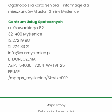
Ogólnopolska Karta Seniora – informacje dla
mieszkańców Miasta i Gminy Myślenice
Centrum Usług Społecznych
ul. Słowackiego 82
32-400 Myślenice
12 272 19 98
12 274 33 21
info@cusmyslenice.pl
E-DORĘCZENIA:
AE:PL-54030-17254-WHTVI-25
EPUAP:
/mgops_myslenice/SkrytkaESP
Mapa strony
Deklaracja dostępności