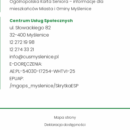
Ogólnopolska Karta Seniora – informacje dla
mieszkańców Miasta i Gminy Myślenice
Centrum Usług Społecznych
ul. Słowackiego 82
32-400 Myślenice
12 272 19 98
12 274 33 21
info@cusmyslenice.pl
E-DORĘCZENIA:
AE:PL-54030-17254-WHTVI-25
EPUAP:
/mgops_myslenice/SkrytkaESP
Mapa strony
Deklaracja dostępności